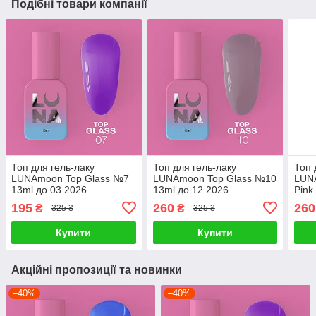
Подібні товари компанії
Топ для гель-лаку
Топ для гель-лаку
Топ 
LUNAmoon Top Glass №7
LUNAmoon Top Glass №10
LUN
13ml до 03.2026
13ml до 12.2026
Pink
195
260
260
₴
₴
325 ₴
325 ₴
Купити
Купити
Акційні пропозиції та новинки
–40%
–40%