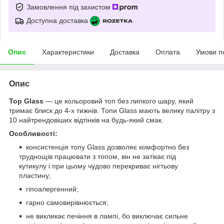
Замовлення під захистом
Доступна доставка
Опис
Характеристики
Доставка
Оплата
Умови п
Опис
Тоp Glass
— це кольоровий топ без липкого шару, який
тримає блиск до 4-х тижнів. Топи Glass мають велику палітру з
10 найтрендовіших відтінків на будь-який смак.
Особливості:
консистенція топу Glass дозволяє комфортно без
труднощів працювати з топом, він не затікає під
кутикулу і при цьому чудово перекриває нігтьову
пластину;
гіпоалергенний;
гарно самовирівнюється;
не викликає печіння в лампі, бо виключає сильне