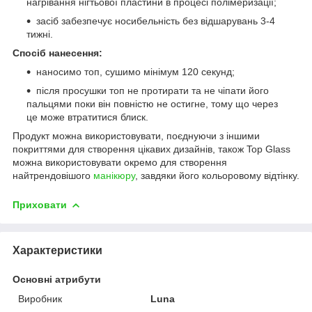
нагрівання нігтьової пластини в процесі полімеризації;
засіб забезпечує носибельність без відшарувань 3-4
тижні.
Спосіб нанесення:
наносимо топ, сушимо мінімум 120 секунд;
після просушки топ не протирати та не чіпати його
пальцями поки він повністю не остигне, тому що через
це може втратитися блиск.
Продукт можна використовувати, поєднуючи з іншими
покриттями для створення цікавих дизайнів, також Top Glass
можна використовувати окремо для створення
найтрендовішого
манікюру
, завдяки його кольоровому відтінку.
Приховати
Характеристики
Основні атрибути
Виробник
Luna