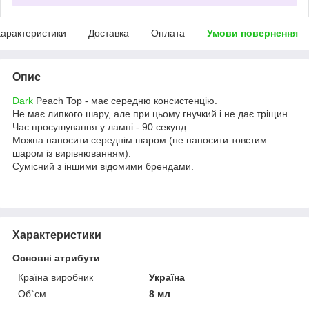
арактеристики
Доставка
Оплата
Умови повернення
Опис
Dark
Peach Top - має середню консистенцію.
Не має липкого шару, але при цьому гнучкий і не дає тріщин.
Час просушування у лампі - 90 секунд.
Можна наносити середнім шаром (не наносити товстим
шаром із вирівнюванням).
Сумісний з іншими відомими брендами.
Характеристики
Основні атрибути
Країна виробник
Україна
Об`єм
8 мл