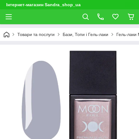
Інтернет-магазин Sandra_shop_ua
Товари та послуги
Бази, Топи і Гель-лаки
Гель-лаки