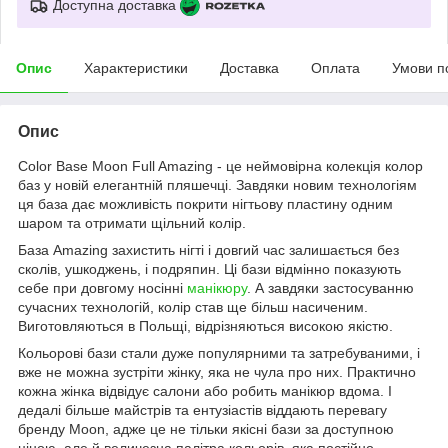
Доступна доставка
Опис
Характеристики
Доставка
Оплата
Умови п
Опис
Color Base Moon Full Amazing - це неймовірна колекція колор
баз у новій елегантній пляшечці. Завдяки новим технологіям
ця база дає можливість покрити нігтьову пластину одним
шаром та отримати щільний колір.
База Amazing захистить нігті і довгий час залишається без
сколів, ушкоджень, і подряпин. Ці бази відмінно показують
себе при довгому носінні
манікюру
. А завдяки застосуванню
сучасних технологій, колір став ще більш насиченим.
Виготовляються в Польщі, відрізняються високою якістю.
Кольорові бази стали дуже популярними та затребуваними, і
вже не можна зустріти жінку, яка не чула про них. Практично
кожна жінка відвідує салони або робить манікюр вдома. І
дедалі більше майстрів та ентузіастів віддають перевагу
бренду Moon, адже це не тільки якісні бази за доступною
ціною, але й величезна палітра кольорів, яка постійно