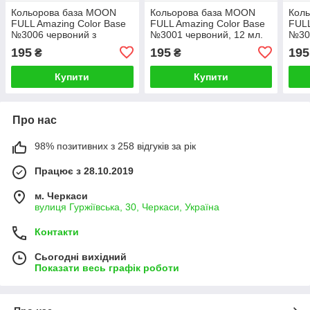
Кольорова база MOON
Кольорова база MOON
Кол
FULL Amazing Color Base
FULL Amazing Color Base
FULL
№3006 червоний з
№3001 червоний, 12 мл.
№30
дрібним шиммером, 12
фіол
195
195
195
₴
₴
мл.
Купити
Купити
Про нас
98% позитивних з 258 відгуків за рік
Працює з 28.10.2019
м. Черкаси
вулиця Гуржіївська, 30, Черкаси, Україна
Контакти
Сьогодні вихідний
Показати весь графік роботи