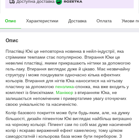
Доступна доставка
Опис
Характеристики
Доставка
Оплата
Умови п
Опис
Пластівці Юкі це неповторна новинка в нейл-індустрії, яка
стрімкими темпами стає популярною. Втирання Юки це
невеликі пластівці, якими прикрашають нігтики за допомогою
гель-лаку. Втирання виглядає дуже й цікаво. Має незвичайну
структуру і може поєднувати одночасно кілька ефектних
кольорів. Втирання для нігтів Юка наноситися на нігтьову
пластину за допомогою
пензлика
-спонжа, яка вже входить у
комплект із блискітками.
Манікюр
з втиранням Юка, не
залишається непоміченим і привертатиме увагу оточуючих
своєю унікальністю та насиченістю.
Колір базового покриття може бути будь-яким, але, на думку
більшості, дизайн пігментом Юкі виглядає найбільш виграшно
на чорному кольорі. Пігмент сам по собі має дуже насичений
колір і яскраво виражений ефект хамелеону, тому цілком
самодостатній і кольорова база може бути перебором. З