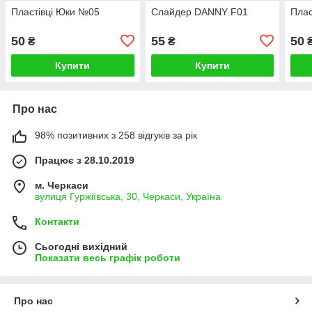
Пластівці Юки №05
Слайдер DANNY F01
Плас
50
55
50
₴
₴
Купити
Купити
Про нас
98% позитивних з 258 відгуків за рік
Працює з 28.10.2019
м. Черкаси
вулиця Гуржіївська, 30, Черкаси, Україна
Контакти
Сьогодні вихідний
Показати весь графік роботи
Про нас