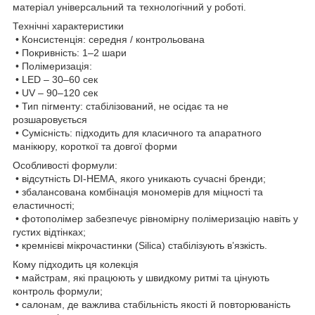
матеріал універсальний та технологічний у роботі.
Технічні характеристики
• Консистенція: середня / контрольована
• Покривність: 1–2 шари
• Полімеризація:
• LED – 30–60 сек
• UV – 90–120 сек
• Тип пігменту: стабілізований, не осідає та не
розшаровується
• Сумісність: підходить для класичного та апаратного
манікюру, короткої та довгої форми
Особливості формули:
• відсутність DI-HEMA, якого уникають сучасні бренди;
• збалансована комбінація мономерів для міцності та
еластичності;
• фотополімер забезпечує рівномірну полімеризацію навіть у
густих відтінках;
• кремнієві мікрочастинки (Silica) стабілізують в’язкість.
Кому підходить ця колекція
• майстрам, які працюють у швидкому ритмі та цінують
контроль формули;
• салонам, де важлива стабільність якості й повторюваність