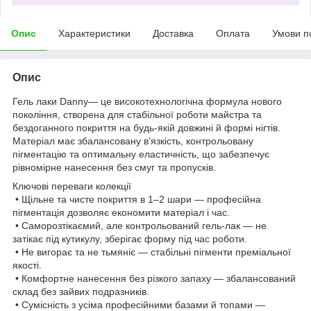
Опис
Характеристики
Доставка
Оплата
Умови п
Опис
Гель лаки Danny— це високотехнологічна формула нового
покоління, створена для стабільної роботи майстра та
бездоганного покриття на будь-якій довжині й формі нігтів.
Матеріал має збалансовану в’язкість, контрольовану
пігментацію та оптимальну еластичність, що забезпечує
рівномірне нанесення без смуг та пропусків.
Ключові переваги колекції
• Щільне та чисте покриття в 1–2 шари — професійна
пігментація дозволяє економити матеріал і час.
• Саморозтікаємий, але контрольований гель-лак — не
затікає під кутикулу, зберігає форму під час роботи.
• Не вигорає та не тьмяніє — стабільні пігменти преміальної
якості.
• Комфортне нанесення без різкого запаху — збалансований
склад без зайвих подразників.
• Сумісність з усіма професійними базами й топами —