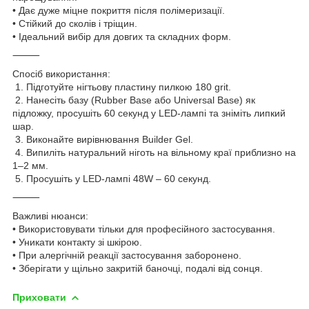
• Дає дуже міцне покриття після полімеризації.
• Стійкий до сколів і тріщин.
• Ідеальний вибір для довгих та складних форм.
⸻
Спосіб використання:
1. Підготуйте нігтьову пластину пилкою 180 grit.
2. Нанесіть базу (Rubber Base або Universal Base) як
підложку, просушіть 60 секунд у LED-лампі та зніміть липкий
шар.
3. Виконайте вирівнювання Builder Gel.
4. Випиліть натуральний ніготь на вільному краї приблизно на
1–2 мм.
5. Просушіть у LED-лампі 48W – 60 секунд.
⸻
Важливі нюанси:
• Використовувати тільки для професійного застосування.
• Уникати контакту зі шкірою.
• При алергічній реакції застосування заборонено.
• Зберігати у щільно закритій баночці, подалі від сонця.
Приховати