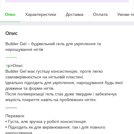
Опис
Характеристики
Доставка
Оплата
Умови п
Опис
Builder Gel – будівельний гель для укріплення та
нарощування нігтів
⸻
<
p>Опис:
Builder Gel має густішу консистенцію, проте легко
самовирівнюється на нігтьовій пластині.
Ідеально підходить для укріплення, нарощування будь-якої
довжини та форми нігтів.
Після полімеризації гель стає дуже твердим і забезпечує
міцність покриття навіть на проблемних нігтях.
⸻
Переваги:
• Густа, але зручна у роботі консистенція.
• Підходить як для вирівнювання, так і для повного
нарощування.