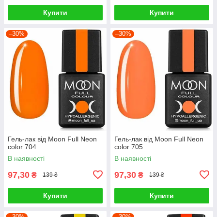
Купити
Купити
–30%
–30%
Гель-лак від Moon Full Neon
Гель-лак від Moon Full Neon
color 704
color 705
В наявності
В наявності
97,30
97,30
₴
₴
139 ₴
139 ₴
Купити
Купити
–30%
–30%