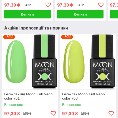
97,30
97,30
97,
₴
₴
139 ₴
139 ₴
Купити
Купити
Акційні пропозиції та новинки
–30%
–30%
Гель-лак від Moon Full Neon
Гель-лак Moon Full Neon
color 701
color 703
В наявності
В наявності
97,30
97,30
₴
₴
139 ₴
139 ₴