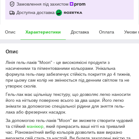
Замовлення під захистом
Доступна доставка
Опис
Характеристики
Доставка
Оплата
Умови 
Опис
Лінія гель-лаків "Moon" - це високоякісні продукти з
насиченими та пігментованими кольорами. Унікальна
формула гель-лаку забезпечує стійкість покриття до 4 тижнів,
при цьому сам колір не змінюється під денним світлом та не
утворює сколів.
Гель-лак має щільнішу текстуру, що дозволяє легко наносити
його на нігтьову поверхню всього за два шари. Його легко
знімати за допомогою спеціальної рідини для зняття гель-
лака або фрезерних насадок.
За допомогою гель-лаків "Moon" ви зможете створити чудовий
та стійкий
манікюр
, який прикрасить ваші нігті на тривалий
час. Різноманітний вибір кольорів дозволить вам виразно
виразити свій стиль та настрій. Ви будете захоплені якістю та