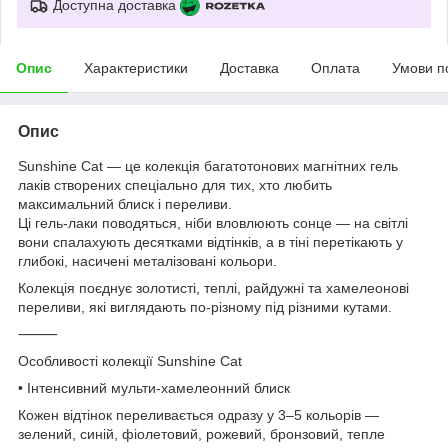
Доступна доставка
Опис
Характеристики
Доставка
Оплата
Умови п
Опис
Sunshine Cat — це колекція багатотонових магнітних гель
лаків створених спеціально для тих, хто любить
максимальний блиск і переливи.
Ці гель-лаки поводяться, ніби вловлюють сонце — на світлі
вони спалахують десятками відтінків, а в тіні перетікають у
глибокі, насичені металізовані кольори.
Колекція поєднує золотисті, теплі, райдужні та хамелеонові
переливи, які виглядають по-різному під різними кутами.
⸻
Особливості колекції Sunshine Cat
• Інтенсивний мульти-хамелеонний блиск
Кожен відтінок переливається одразу у 3–5 кольорів —
зелений, синій, фіолетовий, рожевий, бронзовий, тепле