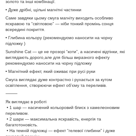
золото та інші комбінації.
• Дуже дрібні, щільні магнітні частинки
Саме завдяки цьому смуга магніту виходить особливо
яскравою та “світловою” — ніби тонкий промінь сонця
всередині покриття.
• Глибина кольору (рекомендуємо наносити на чорну
підложку )
Sunshine Cat — це не прозорі “коти”, а насичені відтінки, які
виглядають дорого,але для більш виразного ефекту
рекомендуємо наносити на чорну підложку
• Магнітний ефект, який оживає при русі руки
Смуга виглядає дуже контрастно і рухається за кутом
освітлення, створюючи ефект об’єму та переливів.
⸻
Як виглядає в роботі
• 1 шар — насичений кольоровий блиск з хамелеоновим
переливом.
• 2 шари — максимальна яскравість, енергія та
багатотоновість.
• На темній підложці — ефект “гелевої глибини” і дуже