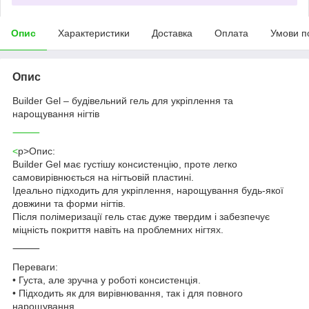
Опис
Характеристики
Доставка
Оплата
Умови п
Опис
Builder Gel – будівельний гель для укріплення та
нарощування нігтів
⸻
<
p>Опис:
Builder Gel має густішу консистенцію, проте легко
самовирівнюється на нігтьовій пластині.
Ідеально підходить для укріплення, нарощування будь-якої
довжини та форми нігтів.
Після полімеризації гель стає дуже твердим і забезпечує
міцність покриття навіть на проблемних нігтях.
⸻
Переваги:
• Густа, але зручна у роботі консистенція.
• Підходить як для вирівнювання, так і для повного
нарощування.