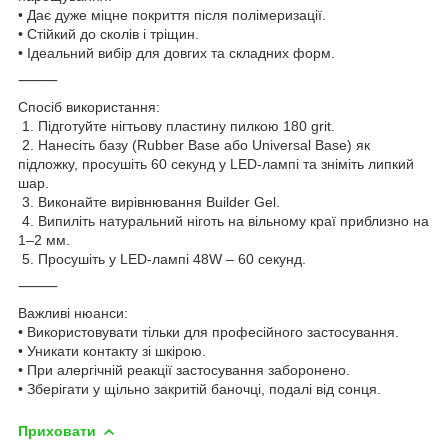
• Дає дуже міцне покриття після полімеризації.
• Стійкий до сколів і тріщин.
• Ідеальний вибір для довгих та складних форм.
⸻
Спосіб використання:
1. Підготуйте нігтьову пластину пилкою 180 grit.
2. Нанесіть базу (Rubber Base або Universal Base) як
підложку, просушіть 60 секунд у LED-лампі та зніміть липкий
шар.
3. Виконайте вирівнювання Builder Gel.
4. Випиліть натуральний ніготь на вільному краї приблизно на
1–2 мм.
5. Просушіть у LED-лампі 48W – 60 секунд.
⸻
Важливі нюанси:
• Використовувати тільки для професійного застосування.
• Уникати контакту зі шкірою.
• При алергічній реакції застосування заборонено.
• Зберігати у щільно закритій баночці, подалі від сонця.
Приховати