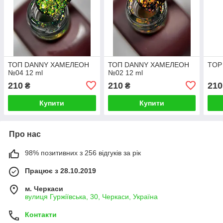
ТОП DANNY ХАМЕЛЕОН
ТОП DANNY ХАМЕЛЕОН
TOP 
№04 12 ml
№02 12 ml
210
210
210
₴
₴
Купити
Купити
Про нас
98% позитивних з 256 відгуків за рік
Працює з 28.10.2019
м. Черкаси
вулиця Гуржіївська, 30, Черкаси, Україна
Контакти