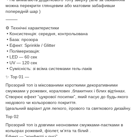
можна перекрити глянцевим або матовим забафивши
попередній шар )
⸻
⚙️ Технічні характеристики
• Консистенція: середня, контрольована
• База: прозора
• Ефект: Sprinkle / Glitter
• Полімеризація:
• LED — 60 сек
• UV — 120 сек
• Сумісність: зі всіма системами гель-лаків
✨ Top 01 —
Прозорий топ із міксованими короткими декоративними
смужками у рожевих, коралових ,блакитних і білих відтінках.
Створює ефект “цукрової посипки”, який пасує до будь-якого
нюдового чи кольорового покриття.
Ідеальний варіант для легкого, ігрового та святкового дизайну.
Top 02
Прозорий топ із довгими неоновими смужками-паєтками в
кольорах рожевий, фіолет, м’ята та білий .
Ефект — “конфетті у русі”.