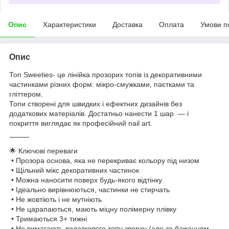
Опис
Характеристики
Доставка
Оплата
Умови п
Опис
Топ Sweeties- це лінійка прозорих топів із декоративними
частинками різних форм: мікро-смужками, паєтками та
гліттером.
Топи створені для швидких і ефектних дизайнів без
додаткових матеріалів. Достатньо нанести 1 шар — і
покриття виглядає як професійний nail art.
⸻
🌟 Ключові переваги
• Прозора основа, яка не перекриває кольору під низом
• Щільний мікс декоративних частинок
• Можна наносити поверх будь-якого відтінку
• Ідеально вирівнюються, частинки не стирчать
• Не жовтіють і не мутніють
• Не царапаються, мають міцну полімерну плівку
• Тримаються 3+ тижні
• Не вимагають додаткового топу зверху (але за бажанням