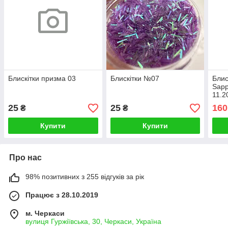
Блискітки призма 03
Блискітки №07
Блис
Sapp
11.2
25
25
160
₴
₴
Купити
Купити
Про нас
98% позитивних з 255 відгуків за рік
Працює з 28.10.2019
м. Черкаси
вулиця Гуржіївська, 30, Черкаси, Україна