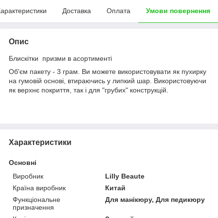
арактеристики
Доставка
Оплата
Умови повернення
Опис
Блискітки призми в асортименті
Об'єм пакету - 3 грам. Ви можете використовувати як пухирку
на гумовій основі, втираючись у липкий шар. Використовуючи
як верхнє покриття, так і для "грубих" конструкцій.
Характеристики
Основні
Виробник
Lilly Beaute
Країна виробник
Китай
Функціональне
Для манікюру, Для педикюру
призначення