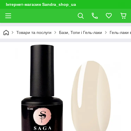
Інтернет-магазин Sandra_shop_ua
Товари та послуги
Бази, Топи і Гель-лаки
Гель-лаки 