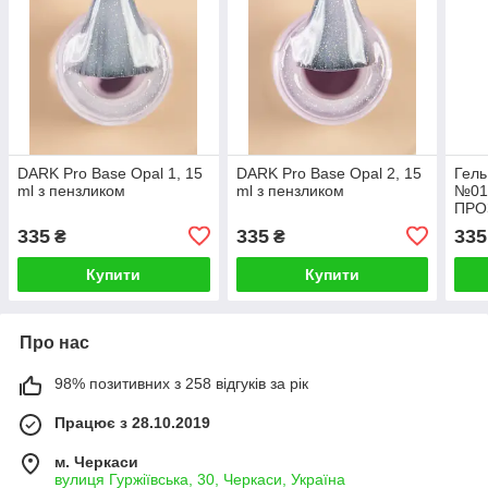
DARK Pro Base Opal 1, 15
DARK Pro Base Opal 2, 15
Гел
ml з пензликом
ml з пензликом
№01 
ПРО
335
335
335
₴
₴
Купити
Купити
Про нас
98% позитивних з 258 відгуків за рік
Працює з 28.10.2019
м. Черкаси
вулиця Гуржіївська, 30, Черкаси, Україна