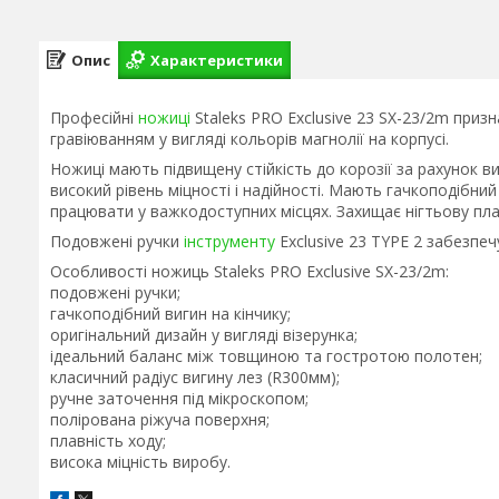
Опис
Характеристики
Професійні
ножиці
Staleks PRO Exclusive 23 SX-23/2m приз
гравіюванням у вигляді кольорів магнолії на корпусі.
Ножиці мають підвищену стійкість до корозії за рахунок в
високий рівень міцності і надійності. Мають гачкоподібни
працювати у важкодоступних місцях. Захищає нігтьову пла
Подовжені ручки
інструменту
Exclusive 23 TYPE 2 забезпе
Особливості ножиць Staleks PRO Exclusive SX-23/2m:
подовжені ручки;
гачкоподібний вигин на кінчику;
оригінальний дизайн у вигляді візерунка;
ідеальний баланс між товщиною та гостротою полотен;
класичний радіус вигину лез (R300мм);
ручне заточення під мікроскопом;
полірована ріжуча поверхня;
плавність ходу;
висока міцність виробу.