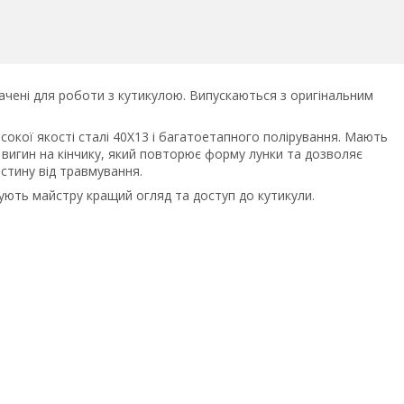
начені для роботи з кутикулою. Випускаються з оригінальним
исокої якості сталі 40Х13 і багатоетапного полірування. Мають
й вигин на кінчику, який повторює форму лунки та дозволяє
стину від травмування.
чують майстру кращий огляд та доступ до кутикули.