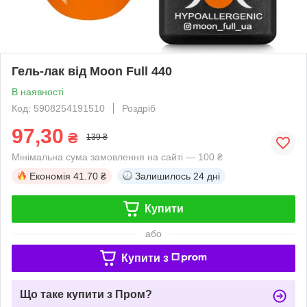
Гель-лак від Moon Full 440
В наявності
Код: 5908254191510
Роздріб
97,30
₴
139 ₴
Мінімальна сума замовлення на сайті — 100 ₴
Економія
41.70 ₴
Залишилось
24 дні
Купити
або
Купити з
Що таке купити з Пром?