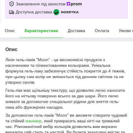
Замовлення під захистом
Доступна доставка
Опис
Характеристики
Доставка
Оплата
Умови 
Опис
Лінія гель-лаків "Moon" - це високоякісні продукти з
насиченими та пігментованими кольорами. Унікальна
формула гель-лаку забезпечує стійкість покриття до 4 тижнів,
при цьому сам колір не змінюється під денним світлом та не
утворює сколів.
Гель-лак має щільнішу текстуру, що дозволяє легко наносити
його на нігтьову поверхню всього за два шари. Його легко
знімати за допомогою спеціальної рідини для зняття гель-
лака або фрезерних насадок.
За допомогою гель-лаків "Moon" ви зможете створити чудовий
та стійкий
манікюр
, який прикрасить ваші нігті на тривалий
час. Різноманітний вибір кольорів дозволить вам виразно
виразити свій стиль та настрій. Ви будете захоплені якістю та