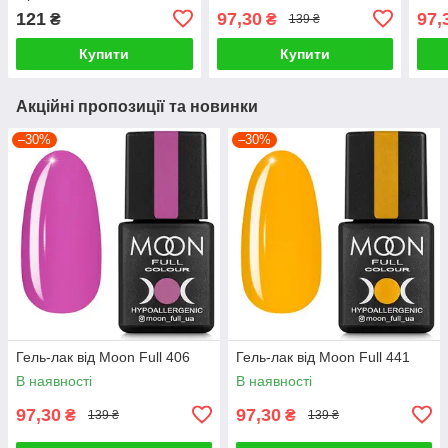
121
97,30
97,
₴
₴
139 ₴
Купити
Купити
Акційні пропозиції та новинки
–30%
–30%
Гель-лак від Moon Full 406
Гель-лак від Moon Full 441
В наявності
В наявності
97,30
97,30
₴
₴
139 ₴
139 ₴