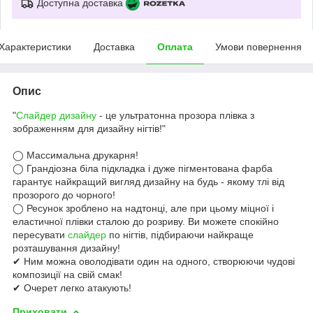
Доступна доставка
Характеристики
Доставка
Оплата
Умови повернення
Опис
"
Слайдер дизайну
- це ультратонна прозора плівка з
зображенням для дизайну нігтів!"
⠀
◯ Массимальна друкарня!
◯ Грандіозна біла підкладка і дуже пігментована фарба
гарантує найкращий вигляд дизайну на будь - якому тлі від
прозорого до чорного!
◯ Ресунок зроблено на надтонці, але при цьому міцної і
еластичної плівки сталою до розриву. Ви можете спокійно
пересувати
слайдер
по нігтів, підбираючи найкраще
розташування дизайну!
✔ Ним можна оволодівати один на одного, створюючи чудові
композиції на свій смак!
✔ Очерет легко атакують!
Приховати