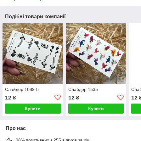
Подібні товари компанії
Слайдер 1089-b
Слайдер 1535
Сла
12
12
12
₴
₴
Купити
Купити
Про нас
98% позитивних з 255 відгуків за рік