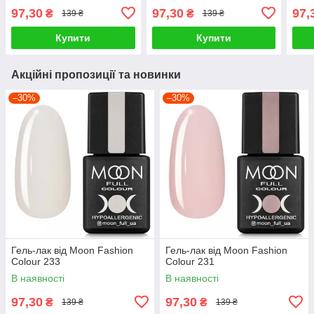
97,30
97,30
97,
₴
₴
139 ₴
139 ₴
Купити
Купити
Акційні пропозиції та новинки
–30%
–30%
Гель-лак від Moon Fashion
Гель-лак від Moon Fashion
Colour 233
Colour 231
В наявності
В наявності
97,30
97,30
₴
₴
139 ₴
139 ₴