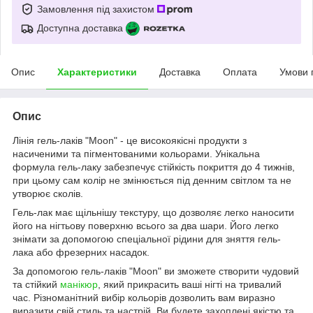
Замовлення під захистом
Доступна доставка
Опис
Характеристики
Доставка
Оплата
Умови 
Опис
Лінія гель-лаків "Moon" - це високоякісні продукти з
насиченими та пігментованими кольорами. Унікальна
формула гель-лаку забезпечує стійкість покриття до 4 тижнів,
при цьому сам колір не змінюється під денним світлом та не
утворює сколів.
Гель-лак має щільнішу текстуру, що дозволяє легко наносити
його на нігтьову поверхню всього за два шари. Його легко
знімати за допомогою спеціальної рідини для зняття гель-
лака або фрезерних насадок.
За допомогою гель-лаків "Moon" ви зможете створити чудовий
та стійкий
манікюр
, який прикрасить ваші нігті на тривалий
час. Різноманітний вибір кольорів дозволить вам виразно
виразити свій стиль та настрій. Ви будете захоплені якістю та