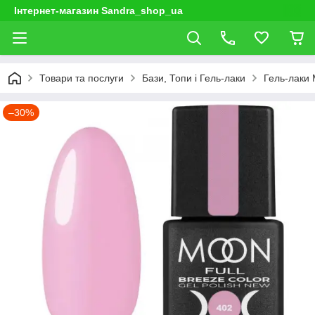
Інтернет-магазин Sandra_shop_ua
Товари та послуги
Бази, Топи і Гель-лаки
Гель-лаки
–30%