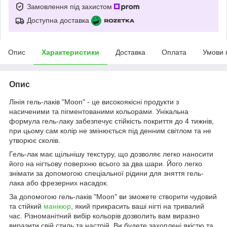
Замовлення під захистом
Доступна доставка
Опис
Характеристики
Доставка
Оплата
Умови 
Опис
Лінія гель-лаків "Moon" - це високоякісні продукти з
насиченими та пігментованими кольорами. Унікальна
формула гель-лаку забезпечує стійкість покриття до 4 тижнів,
при цьому сам колір не змінюється під денним світлом та не
утворює сколів.
Гель-лак має щільнішу текстуру, що дозволяє легко наносити
його на нігтьову поверхню всього за два шари. Його легко
знімати за допомогою спеціальної рідини для зняття гель-
лака або фрезерних насадок.
За допомогою гель-лаків "Moon" ви зможете створити чудовий
та стійкий
манікюр
, який прикрасить ваші нігті на тривалий
час. Різноманітний вибір кольорів дозволить вам виразно
виразити свій стиль та настрій. Ви будете захоплені якістю та