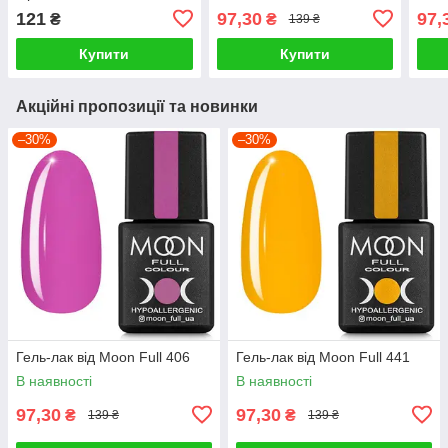
121
97,30
97,
₴
₴
139 ₴
Купити
Купити
Акційні пропозиції та новинки
–30%
–30%
Гель-лак від Moon Full 406
Гель-лак від Moon Full 441
В наявності
В наявності
97,30
97,30
₴
₴
139 ₴
139 ₴