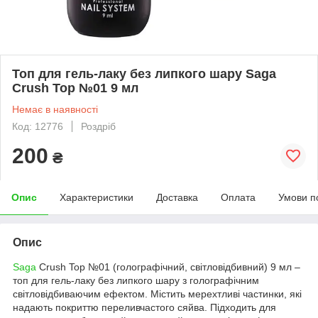
Топ для гель-лаку без липкого шару Saga
Crush Top №01 9 мл
Немає в наявності
Код: 12776
Роздріб
200
₴
Опис
Характеристики
Доставка
Оплата
Умови п
Опис
Saga
Crush Top №01 (голографічний, світловідбивний) 9 мл –
топ для гель-лаку без липкого шару з голографічним
світловідбиваючим ефектом. Містить мерехтливі частинки, які
надають покриттю переливчастого сяйва. Підходить для