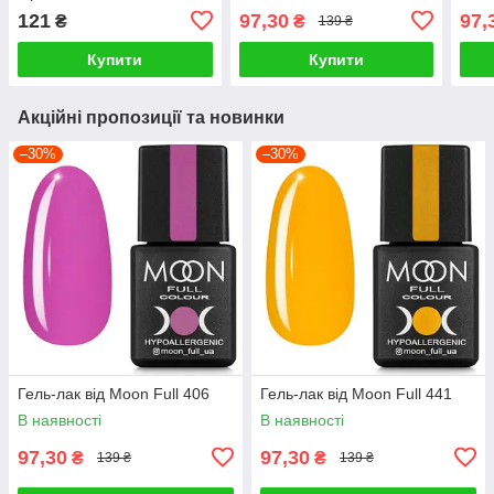
121
97,30
97,
₴
₴
139 ₴
Купити
Купити
Акційні пропозиції та новинки
–30%
–30%
Гель-лак від Moon Full 406
Гель-лак від Moon Full 441
В наявності
В наявності
97,30
97,30
₴
₴
139 ₴
139 ₴