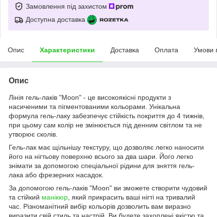
Замовлення під захистом
Доступна доставка
Опис
Характеристики
Доставка
Оплата
Умови 
Опис
Лінія гель-лаків "Moon" - це високоякісні продукти з
насиченими та пігментованими кольорами. Унікальна
формула гель-лаку забезпечує стійкість покриття до 4 тижнів,
при цьому сам колір не змінюється під денним світлом та не
утворює сколів.
Гель-лак має щільнішу текстуру, що дозволяє легко наносити
його на нігтьову поверхню всього за два шари. Його легко
знімати за допомогою спеціальної рідини для зняття гель-
лака або фрезерних насадок.
За допомогою гель-лаків "Moon" ви зможете створити чудовий
та стійкий
манікюр
, який прикрасить ваші нігті на тривалий
час. Різноманітний вибір кольорів дозволить вам виразно
виразити свій стиль та настрій. Ви будете захоплені якістю та