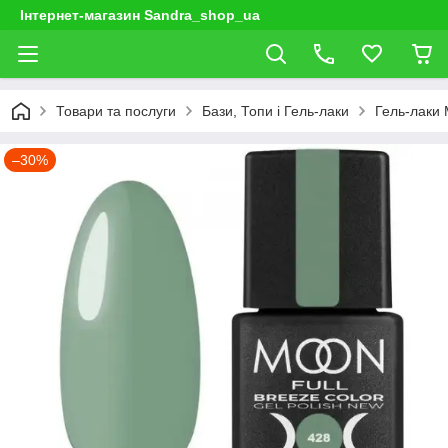
Інтернет-магазин Sandra_shop_ua
Товари та послуги
Бази, Топи і Гель-лаки
Гель-лаки
–30%