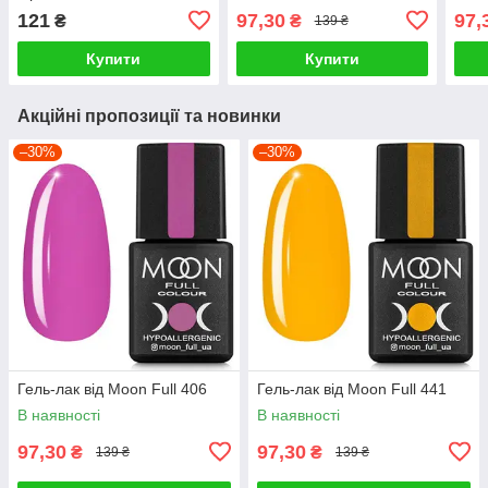
121
97,30
97,
₴
₴
139 ₴
Купити
Купити
Акційні пропозиції та новинки
–30%
–30%
Гель-лак від Moon Full 406
Гель-лак від Moon Full 441
В наявності
В наявності
97,30
97,30
₴
₴
139 ₴
139 ₴