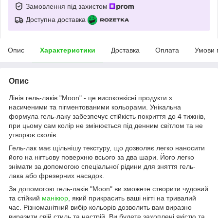
Замовлення під захистом
Доступна доставка
Опис
Характеристики
Доставка
Оплата
Умови 
Опис
Лінія гель-лаків "Moon" - це високоякісні продукти з
насиченими та пігментованими кольорами. Унікальна
формула гель-лаку забезпечує стійкість покриття до 4 тижнів,
при цьому сам колір не змінюється під денним світлом та не
утворює сколів.
Гель-лак має щільнішу текстуру, що дозволяє легко наносити
його на нігтьову поверхню всього за два шари. Його легко
знімати за допомогою спеціальної рідини для зняття гель-
лака або фрезерних насадок.
За допомогою гель-лаків "Moon" ви зможете створити чудовий
та стійкий
манікюр
, який прикрасить ваші нігті на тривалий
час. Різноманітний вибір кольорів дозволить вам виразно
виразити свій стиль та настрій. Ви будете захоплені якістю та