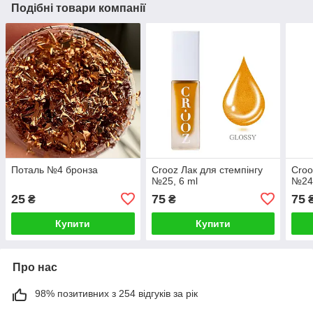
Подібні товари компанії
Поталь №4 бронза
Crooz Лак для стемпінгу
Croo
№25, 6 ml
№24,
25
75
75
₴
₴
Купити
Купити
Про нас
98% позитивних з 254 відгуків за рік