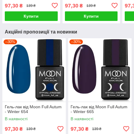
97,30
97,30
97,
₴
₴
139 ₴
139 ₴
Купити
Купити
Акційні пропозиції та новинки
–30%
–30%
Гель-лак від Moon Full Autum
Гель-лак від Moon Full Autum
- Winter 654
- Winter 665
В наявності
В наявності
97,30
97,30
₴
₴
139 ₴
139 ₴