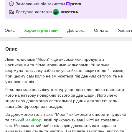
Замовлення під захистом
Доступна доставка
Опис
Характеристики
Доставка
Оплата
Умови 
Опис
Лінія гель-лаків "Moon" - це високоякісні продукти з
насиченими та пігментованими кольорами. Унікальна
формула гель-лаку забезпечує стійкість покриття до 4 тижнів,
при цьому сам колір не змінюється під денним світлом та не
утворює сколів.
Гель-лак має щільнішу текстуру, що дозволяє легко наносити
його на нігтьову поверхню всього за два шари. Його легко
знімати за допомогою спеціальної рідини для зняття гель-
лака або фрезерних насадок.
За допомогою гель-лаків "Moon" ви зможете створити чудовий
та стійкий
манікюр
, який прикрасить ваші нігті на тривалий
час. Різноманітний вибір кольорів дозволить вам виразно
виразити свій стиль та настрій. Ви будете захоплені якістю та