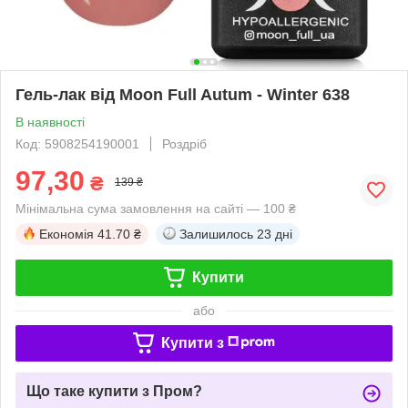
Гель-лак від Moon Full Autum - Winter 638
В наявності
Код: 5908254190001
Роздріб
97,30
₴
139 ₴
Мінімальна сума замовлення на сайті — 100 ₴
Економія
41.70 ₴
Залишилось
23 дні
Купити
або
Купити з
Що таке купити з Пром?