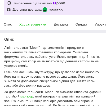
Замовлення під захистом
Доступна доставка
Опис
Характеристики
Доставка
Оплата
Умови 
Опис
Лінія гель-лаків "Moon" - це високоякісні продукти з
насиченими та пігментованими кольорами. Унікальна
формула гель-лаку забезпечує стійкість покриття до 4 тижнів,
при цьому сам колір не змінюється під денним світлом та не
утворює сколів.
Гель-лак має щільнішу текстуру, що дозволяє легко наносити
його на нігтьову поверхню всього за два шари. Його легко
знімати за допомогою спеціальної рідини для зняття гель-
лака або фрезерних насадок.
За допомогою гель-лаків "Moon" ви зможете створити чудовий
та стійкий
манікюр
, який прикрасить ваші нігті на тривалий
час. Різноманітний вибір кольорів дозволить вам виразно
виразити свій стиль та настрій. Ви будете захоплені якістю та