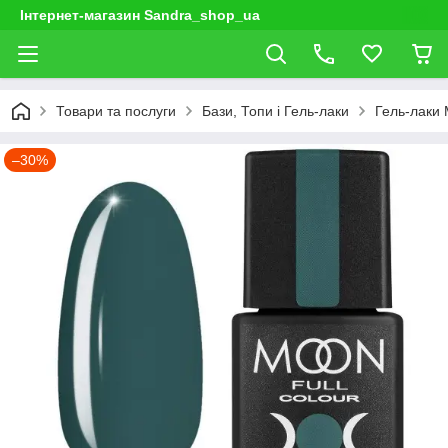
Інтернет-магазин Sandra_shop_ua
Товари та послуги
Бази, Топи і Гель-лаки
Гель-лаки
–30%