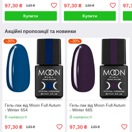
97,30
97,30
97,
₴
₴
139 ₴
139 ₴
Купити
Купити
Акційні пропозиції та новинки
–30%
–30%
Гель-лак від Moon Full Autum
Гель-лак від Moon Full Autum
- Winter 654
- Winter 665
В наявності
В наявності
97,30
97,30
₴
₴
139 ₴
139 ₴