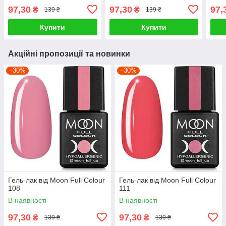
97,30
97,30
97,
₴
₴
139 ₴
139 ₴
Купити
Купити
Акційні пропозиції та новинки
–30%
–30%
Гель-лак від Moon Full Colour
Гель-лак від Moon Full Colour
108
111
В наявності
В наявності
97,30
97,30
₴
₴
139 ₴
139 ₴