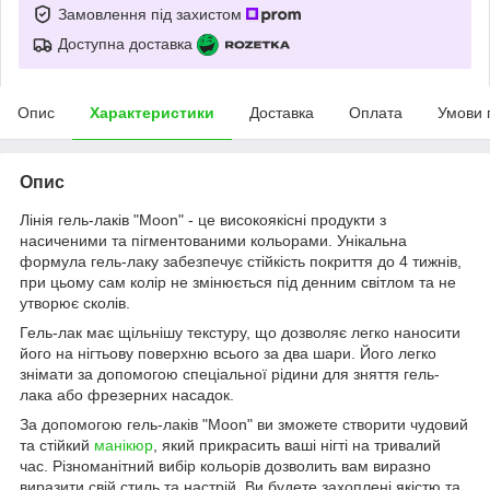
Замовлення під захистом
Доступна доставка
Опис
Характеристики
Доставка
Оплата
Умови 
Опис
Лінія гель-лаків "Moon" - це високоякісні продукти з
насиченими та пігментованими кольорами. Унікальна
формула гель-лаку забезпечує стійкість покриття до 4 тижнів,
при цьому сам колір не змінюється під денним світлом та не
утворює сколів.
Гель-лак має щільнішу текстуру, що дозволяє легко наносити
його на нігтьову поверхню всього за два шари. Його легко
знімати за допомогою спеціальної рідини для зняття гель-
лака або фрезерних насадок.
За допомогою гель-лаків "Moon" ви зможете створити чудовий
та стійкий
манікюр
, який прикрасить ваші нігті на тривалий
час. Різноманітний вибір кольорів дозволить вам виразно
виразити свій стиль та настрій. Ви будете захоплені якістю та