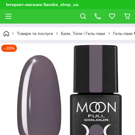
Інтернет-магазин Sandra_shop_ua
Товари та послуги
Бази, Топи і Гель-лаки
Гель-лаки
–30%