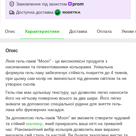
Замовлення під захистом
Доступна доставка
Опис
Характеристики
Доставка
Оплата
Умови 
Опис
Лінія гель-лаків "Moon" - це високоякісні продукти з
насиченими та пігментованими кольорами. Унікальна
формула гель-лаку забезпечує стійкість покриття до 4 тижнів,
при цьому сам колір не змінюється під денним світлом та не
утворює сколів.
Гель-лак має щільнішу текстуру, що дозволяє легко наносити
його на нігтьову поверхню всього за два шари. Його легко
знімати за допомогою спеціальної рідини для зняття гель-
лака або фрезерних насадок.
За допомогою гель-лаків "Moon" ви зможете створити чудовий
та стійкий
манікюр
, який прикрасить ваші нігті на тривалий
час. Різноманітний вибір кольорів дозволить вам виразно
виразити свій стиль та настрій. Ви будете захоплені якістю та