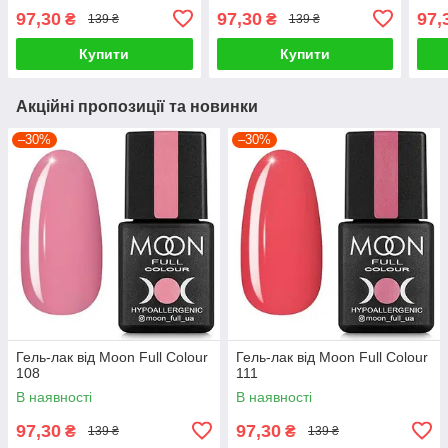
97,30
97,30
97,
₴
₴
139 ₴
139 ₴
Купити
Купити
Акційні пропозиції та новинки
–30%
–30%
Гель-лак від Moon Full Colour
Гель-лак від Moon Full Colour
108
111
В наявності
В наявності
97,30
97,30
₴
₴
139 ₴
139 ₴