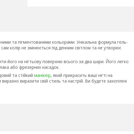
иченими та пігментованими кольорами. Унікальна формула гель-
у сам колір не змінюється під денним світлом та не утворює
ити його на нігтьову поверхню всього за два шари. Його легко
-лака або фрезерних насадок.
довий та стійкий
манікюр
, який прикрасить ваші нігті на
 виразно виразити свій стиль та настрій. Ви будете захоплені