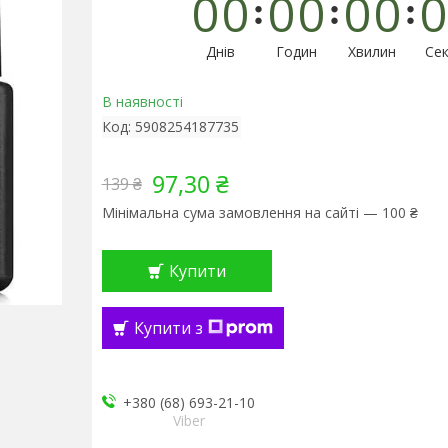
0
0
0
0
0
0
0
Днів
Годин
Хвилин
Сек
В наявності
Код:
5908254187735
97,30 ₴
139 ₴
Мінімальна сума замовлення на сайті — 100 ₴
Купити
Купити з
+380 (68) 693-21-10
Viber