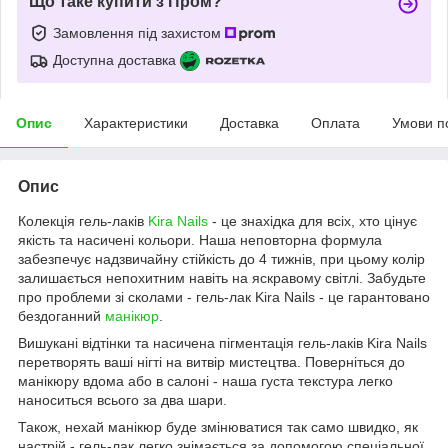
Що таке купити з Пром?
Замовлення під захистом
Доступна доставка
Опис
Характеристики
Доставка
Оплата
Умови п
Опис
Колекція гель-лаків
Kira Nails
- це знахідка для всіх, хто цінує
якість та насичені кольори. Наша неповторна формула
забезпечує надзвичайну стійкість до 4 тижнів, при цьому колір
залишається непохитним навіть на яскравому світлі. Забудьте
про проблеми зі сколами - гель-лак Kira Nails - це гарантовано
бездоганний
манікюр
.
Вишукані відтінки та насичена пігментація гель-лаків Kira Nails
перетворять ваші нігті на витвір мистецтва. Поверніться до
манікюру вдома або в салоні - наша густа текстура легко
наноситься всього за два шари.
Також, нехай манікюр буде змінюватися так само швидко, як
настрій - гель-лак легко знімається за допомогою спеціальної