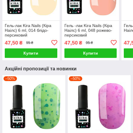
Гель-лак Kira Nails (Кіра
Гель -лак Kira Nails (Кіра
Гель
Наілс) 6 ml, 014 блідо-
Наілс) 6 ml, 048 рожево-
Наіл
персиковий
персиковий
47,50
47,50
47,
₴
₴
95 ₴
95 ₴
Купити
Купити
Акційні пропозиції та новинки
–50%
–50%