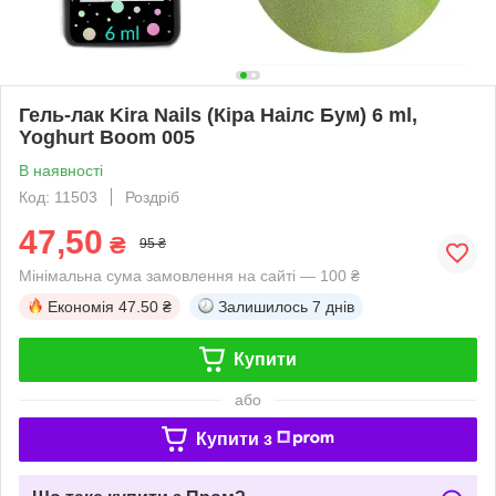
Гель-лак Kira Nails (Кіра Наілс Бум) 6 ml,
Yoghurt Boom 005
В наявності
Код: 11503
Роздріб
47,50
₴
95 ₴
Мінімальна сума замовлення на сайті — 100 ₴
Економія
47.50 ₴
Залишилось
7 днів
Купити
або
Купити з