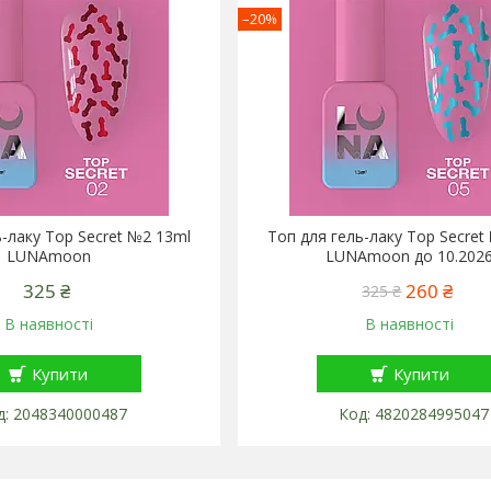
–20%
ь-лаку Top Secret №2 13ml
Топ для гель-лаку Top Secret
LUNAmoon
LUNAmoon до 10.202
325 ₴
260 ₴
325 ₴
В наявності
В наявності
Купити
Купити
2048340000487
4820284995047