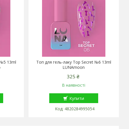
 №5 13ml
Топ для гель-лаку Top Secret №6 13ml
6
LUNAmoon
325 ₴
В наявності
Купити
4820284995054